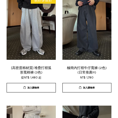
BEST OF BEST
[高密度棉材質] 堆疊打褶弧
極簡內打褶牛仔寬褲 (2色)
形寬棉褲 (3色)
(日常推薦!!!)
從
NT$ 1,480
起
NT$ 1,780
加入購物車
加入購物車