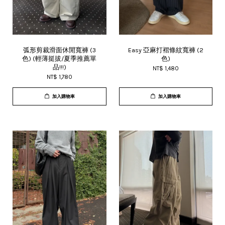
弧形剪裁滑面休閒寬褲 (3
Easy 亞麻打褶條紋寬褲 (2
色) (輕薄挺拔/夏季推薦單
色)
品!!!)
NT$ 1,480
NT$ 1,780
加入購物車
加入購物車