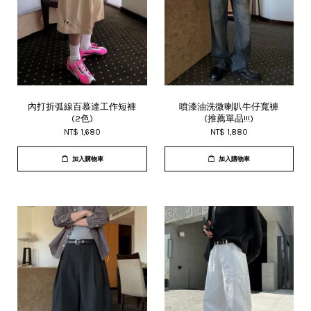
內打折弧線百慕達工作短褲
噴漆油洗微喇叭牛仔寬褲
(2色)
(推薦單品!!!)
NT$ 1,680
NT$ 1,880
加入購物車
加入購物車