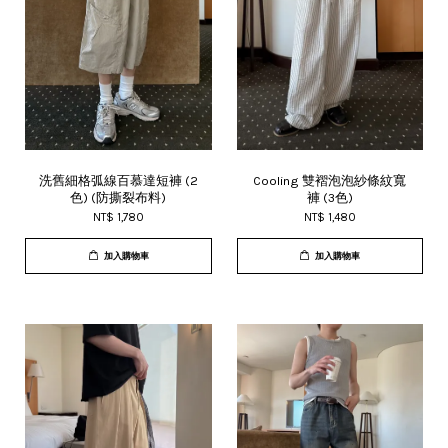
洗舊細格弧線百慕達短褲 (2
Cooling 雙褶泡泡紗條紋寬
色) (防撕裂布料)
褲 (3色)
NT$ 1,780
NT$ 1,480
加入購物車
加入購物車