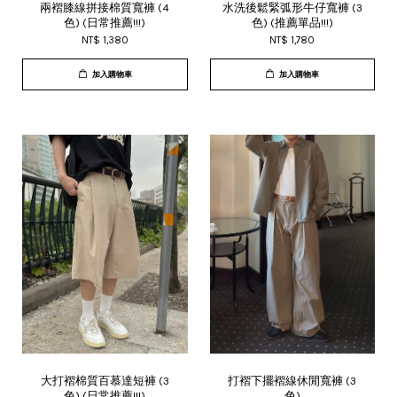
兩褶膝線拼接棉質寬褲 (4
水洗後鬆緊弧形牛仔寬褲 (3
色) (日常推薦!!!)
色) (推薦單品!!!)
NT$ 1,380
NT$ 1,780
加入購物車
加入購物車
大打褶棉質百慕達短褲 (3
打褶下擺褶線休閒寬褲 (3
色) (日常推薦!!!)
色)