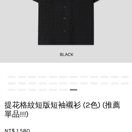
提花格紋短版短袖襯衫 (2色) (推薦
單品!!!)
NT$ 1,580