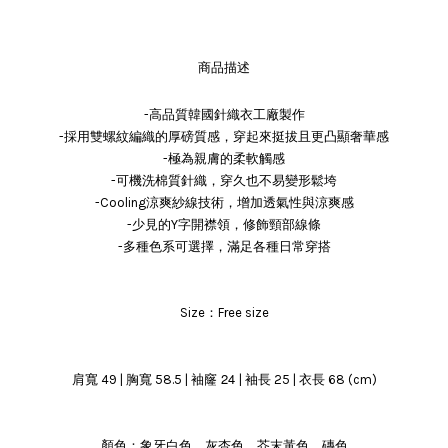
商品描述
-高品質韓國針織衣工廠製作
-採用雙螺紋編織的厚磅質感，穿起來挺拔且更凸顯奢華感
-極為親膚的柔軟觸感
-可機洗棉質針織，穿久也不易變形鬆垮
-Cooling涼爽紗線技術，增加透氣性與涼爽感
-少見的Y字開襟領，修飾頸部線條
-多種色系可選擇，滿足各種日常穿搭
Size：Free size
袖窿 24
肩寬 49 | 胸寬 58.5 |
| 袖長 25 | 衣長 68 (cm)
顏色：象牙白色、灰杏色、芥末黃色、磚色