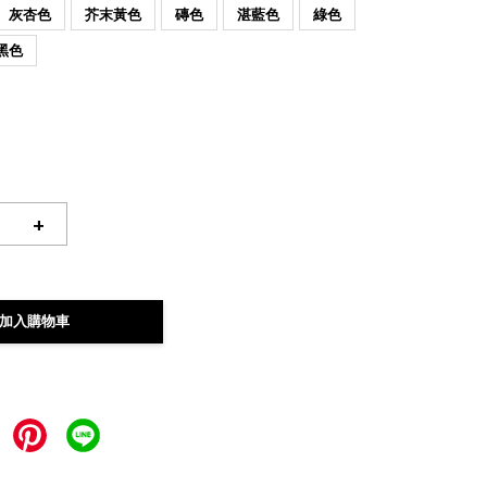
灰杏色
芥末黃色
磚色
湛藍色
綠色
黑色
+
加入購物車