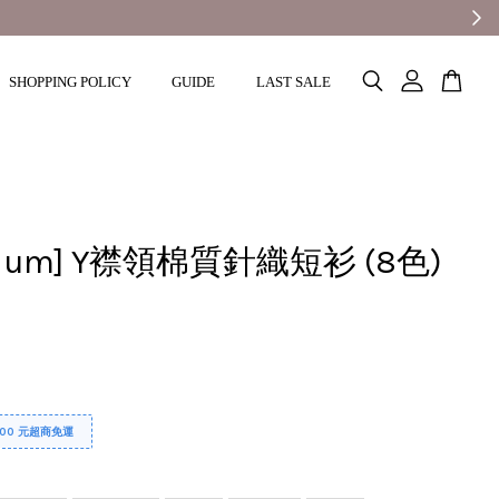
SHOPPING POLICY
GUIDE
LAST SALE
mium] Y襟領棉質針織短衫 (8色)
000 元超商免運