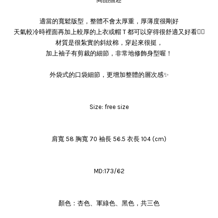
適當的寬鬆版型，整體不會太厚重，厚薄度很剛好
天氣較冷時裡面再加上較厚的上衣或帽Ｔ都可以穿得很舒適又好看👍🏻
材質是很紮實的斜紋棉，穿起來很挺，
加上袖子有剪裁的細節，非常地修飾身型喔！
外袋式的口袋細節，更增加整體的層次感✨
Size: free size
肩寬 58 胸寬 70 袖長 56.5 衣長 104 (cm)
MD:173/62
顏色：杏色、軍綠色、黑色，共三色