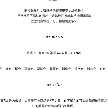
開襟領設計，讓脖子的整體視覺更維修長！
易整燙且不易皺的質料，輕鬆地打扮就非常地俐落喔:)
微微的寬鬆感，可以輕鬆地駕馭它
Size: free size
肩寬 52 胸寬 60 袖長 64 衣長 74（cm)
色、紅色、橘色、軍綠色、深藍色、天藍色、淺藍色、深灰色、淺灰色、杏色、
MD:173/62
商品3天內出貨，如需預訂的商品需7至21天，在下單之前可先與我們確定商
任何問題歡迎隨時私訊詢問喔。