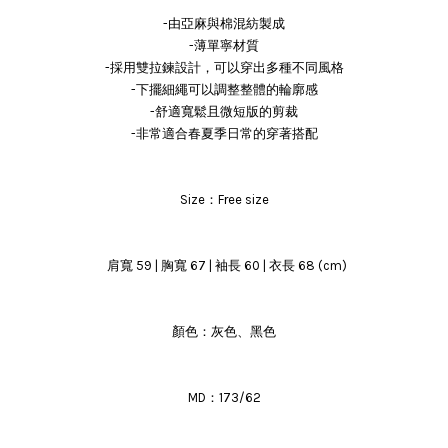
-由亞麻與棉混紡製成
-薄單寧材質
-採用雙拉鍊設計，可以穿出多種不同風格
-下擺細繩可以調整整體的輪廓感
-舒適寬鬆且微短版的剪裁
-非常適合春夏季日常的穿著搭配
Size：Free size
肩寬 59 | 胸寬 67 | 袖長 60 | 衣長 68 (cm)
顏色：灰色、黑色
MD：173/62