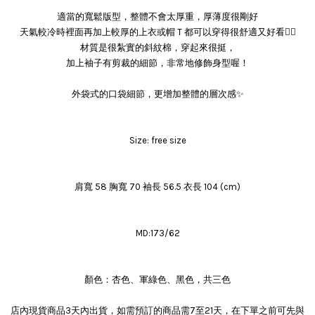
適當的寬鬆版型，整體不會太厚重，厚薄度很剛好
天氣較冷時裡面再加上較厚的上衣或帽Ｔ都可以穿得很舒適又好看👍🏻
材質是很紮實的斜紋棉，穿起來很挺，
加上袖子有剪裁的細節，非常地修飾身型喔！
外袋式的口袋細節，更增加整體的層次感✨
Size: free size
肩寬 58 胸寬 70 袖長 56.5 衣長 104 (cm)
MD:173/62
顏色：杏色、軍綠色、黑色，共三色
店內現貨商品3天內出貨，如需預訂的商品需7至21天，在下單之前可先與