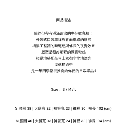
商品描述
簡約但帶有滿滿細節的牛仔微寬褲！
外袋式口袋車線與背面車線的細節
增添了整體的時髦感與修長的視覺效果
版型是很好駕馭的微寬鬆感
輕易地搭配任何上衣都非常地漂亮
厚薄度適中
是一年四季都很推薦給你們的日常單品:)
Size： S / M / L
S 腰圍 38 | 大腿寬 32 | 褲管寬 23 | 褲襠 30 | 褲長 102 (cm)
M 腰圍 40 | 大腿寬 33 | 褲管寬 24 | 褲襠 32 | 褲長 104 (cm)