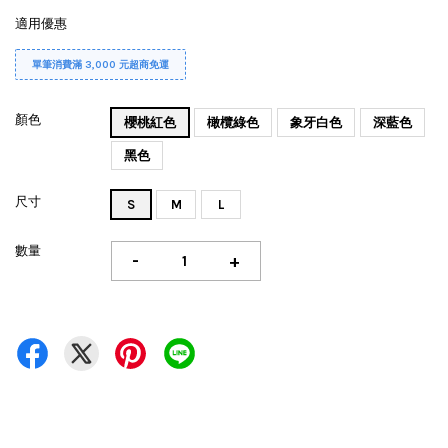
適用優惠
單筆消費滿 3,000 元超商免運
顏色
櫻桃紅色
橄欖綠色
象牙白色
深藍色
黑色
尺寸
S
M
L
數量
-
+