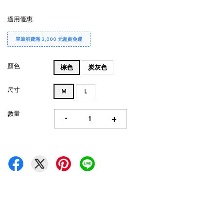
適用優惠
單筆消費滿 3,000 元超商免運
顏色
棕色
炭灰色
尺寸
M
L
數量
-
+