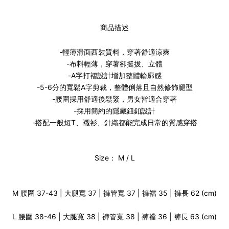
商品描述
-輕薄滑面西裝質料，穿著舒適涼爽
-布料輕薄，穿著卻挺拔、立體
-A字打褶設計增加整體輪廓感
-5-6分的寬鬆A字剪裁，整體俐落且自然修飾腿型
-腰圍採用舒適後鬆緊，男女皆適合穿著
-採用簡約的隱藏鈕釦設計
-搭配一般短T、襯衫、針織都能完成日常的質感穿搭
Size： M / L
M 腰圍 37-43 | 大腿寬 37 | 褲管寬 37 | 褲襠 35 | 褲長 62 (cm)
L 腰圍 38-46 | 大腿寬 38 | 褲管寬 38 | 褲襠 36 | 褲長 63 (cm)