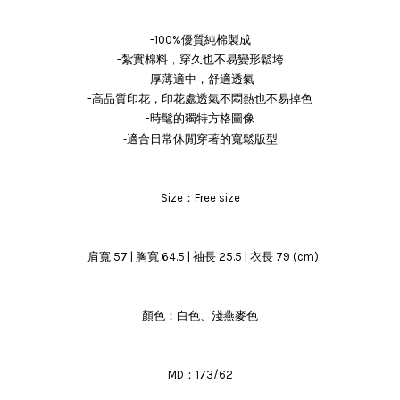
-100%優質純棉製成
-紮實棉料，穿久也不易變形鬆垮
-厚薄適中，舒適透氣
-高品質印花，印花處透氣不悶熱也不易掉色
-時髦的獨特方格圖像
-適合日常休閒穿著的寬鬆版型
Size：Free size
肩寬 57 | 胸寬 64.5 | 袖長 25.5 | 衣長 79 (cm)
顏色：白色、淺燕麥色
MD：173/62