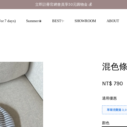
立即註冊官網會員享50元購物金 💰
or 7 days)
Summer☀️
BEST✨
SHOWROOM
ABOUT
您的購物車目前還是空的。
混色條
繼續購物
NT$ 790
適用優惠
單筆消費滿 3,
顏色