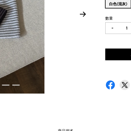
白色(混灰)
數量
-
商品描述