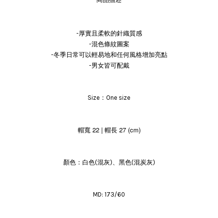
-厚實且柔軟的針織質感
-混色條紋圖案
-冬季日常可以輕易地和任何風格增加亮點
-男女皆可配戴
Size：One size
帽寬 22 | 帽長 27 (cm)
顏色：白色(混灰)、黑色(混炭灰)
MD: 173/60