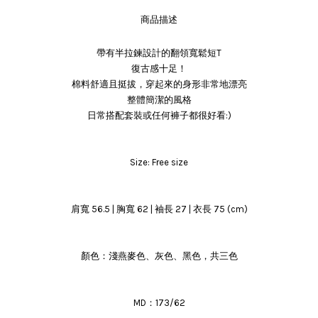
商品描述
帶有半拉鍊設計的翻領寬鬆短T
復古感十足！
棉料舒適且挺拔，穿起來的身形非常地漂亮
整體簡潔的風格
日常搭配套裝或任何褲子都很好看:)
Size: Free size
肩寬 56.5 | 胸寬 62 | 袖長 27 | 衣長 75 (cm)
顏色：淺燕麥色、灰色、黑色，共三色
MD：173/62