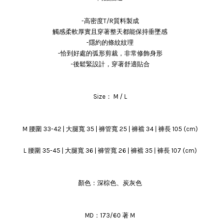
-高密度T/R質料製成
觸感柔軟厚實且穿著整天都能保持垂墜感
-隱約的條紋紋理
-恰到好處的弧形剪裁，非常修飾身形
-後鬆緊設計，穿著舒適貼合
Size： M / L
M 腰圍 33-42 | 大腿寬 35 | 褲管寬 25 | 褲襠 34 | 褲長 105 (cm)
L 腰圍 35-45 | 大腿寬 36 | 褲管寬 26 | 褲襠 35 | 褲長 107 (cm)
顏色：深棕色、炭灰色
MD：173/60 著 M