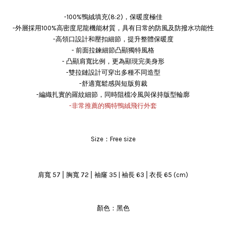
-100%鴨絨填充(8:2)，保暖度極佳
-外層採用100%高密度尼龍機能材質，具有日常的防風及防撥水功能性
-高領口設計和壓扣細節，提升整體保暖度
- 前面拉鍊細節凸顯獨特風格
- 凸顯肩寬比例，更為顯現完美身形
-雙拉鏈設計可穿出多種不同造型
-舒適寬鬆感與短版剪裁
-編織扎實的羅紋細節，同時阻檔冷風與保持版型輪廓
-
非常推薦
的
獨特鴨絨飛行外套
Size：Free size
|
|
|
袖窿
肩寬 57
胸寬 72
35 | 袖長 63
衣長 65 (cm)
顏色：黑色