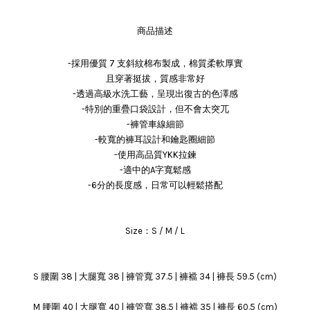
商品描述
-採用優質 7 支斜紋棉布製成，棉質柔軟厚實
且穿著挺拔，質感非常好
-透過高級水洗工藝，呈現出復古的色澤感
-特別的重疊口袋設計，但不會太突兀
-褲管車線細節
-較寬的褲耳設計和鑰匙圈細節
-使用高品質YKK拉鍊
-適中的A字寬鬆感
-6分的長度感，日常可以輕鬆搭配
Size：S / M / L
S 腰圍 38 | 大腿寬 38 | 褲管寬 37.5 | 褲襠 34 | 褲長 59.5 (cm)
M 腰圍 40 | 大腿寬 40 | 褲管寬 38.5 | 褲襠 35 | 褲長 60.5 (cm)