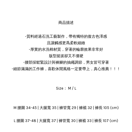
商品描述
-質料經過石洗工藝製作，帶有獨特的復古色澤感
且讓觸感更爲柔軟細緻
-厚實的水洗棉材質，穿著的輪廓效果非常好
版型挺拔卻又不僵硬
-腰部採鬆緊設計與褲腳的抽繩調節，男女皆可穿著
-細節滿滿的工作褲，喜歡休閒風格一定要帶上，真心推薦！！！
Size： M / L
M 腰圍 34-45 | 大腿寬 35 | 褲管寬 29 | 褲襠 32 | 褲長 105 (cm)
L 腰圍 37-48 | 大腿寬 37 | 褲管寬 30 | 褲襠 33 | 褲長 107 (cm)