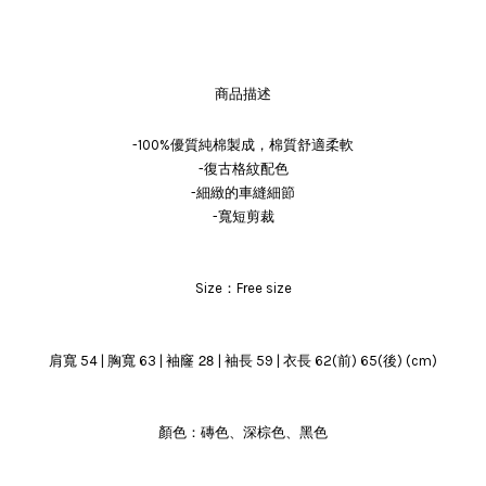
商品描述
-100%優質純棉製成，棉質舒適柔軟
-復古格紋配色
-細緻的車縫細節
-寬短剪裁
Size：Free size
袖窿 28
肩寬 54 | 胸寬 63 |
| 袖長 59 | 衣長 62(前) 65(後) (cm)
顏色：磚色、深棕色、黑色