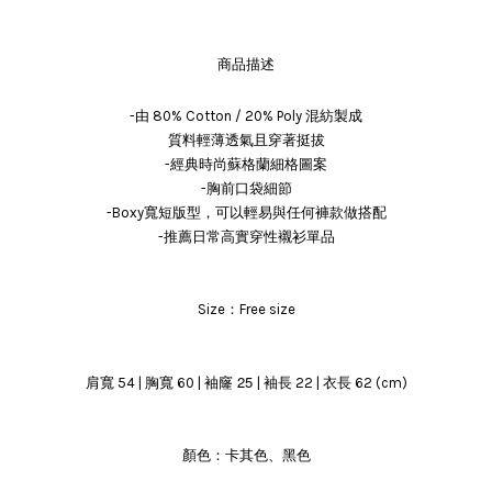
商品描述
-由 80% Cotton / 20% Poly 混紡製成
質料輕薄透氣且穿著挺拔
-經典時尚蘇格蘭細格圖案
-胸前口袋細節
-Boxy寬短版型，可以輕易與任何褲款做搭配
-推薦日常高實穿性襯衫單品
Size：Free size
袖窿 25
肩寬 54 | 胸寬 60 |
| 袖長 22 | 衣長 62 (cm)
顏色：卡其色、黑色