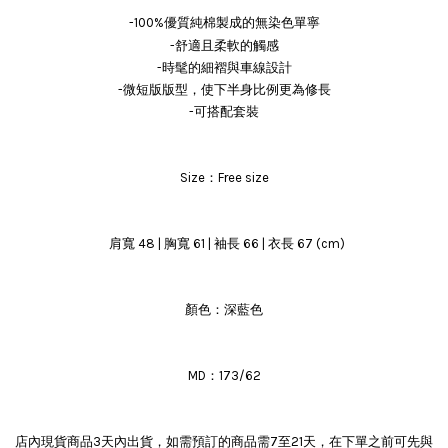
優質純棉
-100%
製成的無染色單寧
舒適且
-
柔軟的觸感
-時髦的細褶與車線設計
-微短版版型，使下半身比例更為修長
-可搭配套裝
Size：Free size
肩寬 48 | 胸寬 61 | 袖長 66 | 衣長 67 (cm)
顏色：深藍色
MD：173/62
店內現貨商品3天內出貨，如需預訂的商品需7至21天，在下單之前可先與